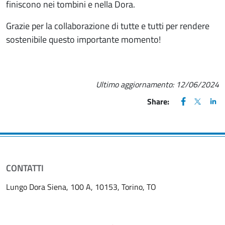
finiscono nei tombini e nella Dora.
Grazie per la collaborazione di tutte e tutti per rendere
sostenibile questo importante momento!
Ultimo aggiornamento:
12/06/2024
FACEBOOK
(apre una nu
X
(apre un
LIN
(ap
Share:
CONTATTI
Lungo Dora Siena, 100 A, 10153, Torino, TO