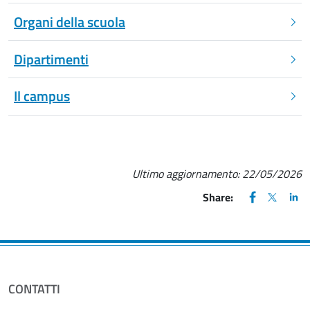
Organi della scuola
Dipartimenti
Il campus
Ultimo aggiornamento:
22/05/2026
FACEBOOK
(apre una nu
X
(apre un
LIN
(ap
Share:
CONTATTI