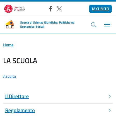
Salta al contenuto principale
MYUNITO
Facebook
X
Scuola di Scienze Giuridiche, Politiche ed
Economico-Sociali
Home
LA SCUOLA
Ascolta
Il Direttore
Regolamento