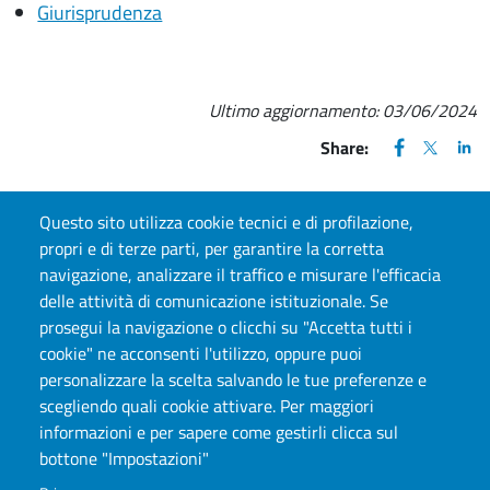
Giurisprudenza
Ultimo aggiornamento:
03/06/2024
FACEBOOK
(apre una nu
X
(apre un
LIN
(ap
Share:
Questo sito utilizza cookie tecnici e di profilazione,
propri e di terze parti, per garantire la corretta
navigazione, analizzare il traffico e misurare l'efficacia
CONTATTI
delle attività di comunicazione istituzionale. Se
prosegui la navigazione o clicchi su "Accetta tutti i
Lungo Dora Siena, 100 A, 10153, Torino, TO
cookie" ne acconsenti l'utilizzo, oppure puoi
personalizzare la scelta salvando le tue preferenze e
scegliendo quali cookie attivare. Per maggiori
informazioni e per sapere come gestirli clicca sul
bottone "Impostazioni"